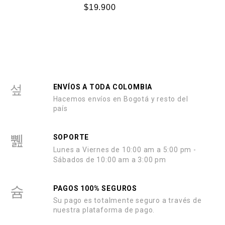
V
0
$
19.900
a
d
l
e
o
5
r
a
d
o
c
o
n
0
d
ENVÍOS A TODA COLOMBIA
e
5
Hacemos envíos en Bogotá y resto del
país
SOPORTE
Lunes a Viernes de
10:00 am a 5:00 pm -
Sábados de 10:00 am a 3:00 pm
PAGOS 100% SEGUROS
Su pago es totalmente seguro a través de
nuestra plataforma de pago.