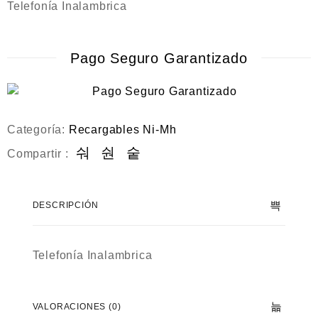
a
Telefonía Inalambrica
d
o
c
o
Pago Seguro Garantizado
n
0
d
e
5
Categoría:
Recargables Ni-Mh
Compartir :
DESCRIPCIÓN
Telefonía Inalambrica
VALORACIONES (0)