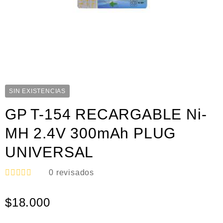
SIN EXISTENCIAS
GP T-154 RECARGABLE Ni-
MH 2.4V 300mAh PLUG
UNIVERSAL
0
revisados
V
a
$
18.000
l
o
r