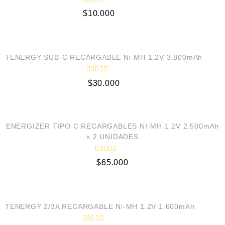
n
V
0
$
10.000
a
d
l
e
o
VISTA RÁPIDA
5
r
a
d
AGOTADO
o
TENERGY SUB-C RECARGABLE Ni-MH 1.2V 3.800mAh
c
o
n
V
0
$
30.000
a
d
l
e
o
VISTA RÁPIDA
5
r
a
d
o
ENERGIZER TIPO C RECARGABLES NI-MH 1.2V 2.500mAh
c
x 2 UNIDADES
o
n
0
V
d
$
65.000
a
e
l
5
o
VISTA RÁPIDA
r
a
d
AGOTADO
o
TENERGY 2/3A RECARGABLE Ni-MH 1.2V 1.600mAh
c
o
n