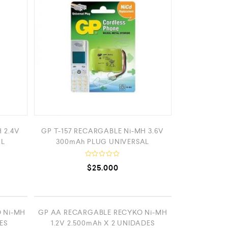
0
d
e
5
 2.4V
GP T-157 RECARGABLE Ni-MH 3.6V
AL
300mAh PLUG UNIVERSAL
V
$
25.000
a
l
o
r
a
d
TADO
AGOTADO
o
 Ni-MH
GP AA RECARGABLE RECYKO Ni-MH
c
ES
1.2V 2.500mAh X 2 UNIDADES
o