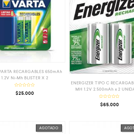
VARTA RECARGABLES 650mAh
1.2V Ni-Mh BLISTER X 2
ENERGIZER TIPO C RECARGABL
MH 1.2V 2.500mAh x 2 UNI
V
$
25.000
a
l
V
o
$
65.000
a
r
l
a
o
d
r
o
a
c
d
o
AGOTADO
AGO
o
n
c