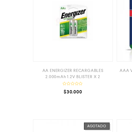
AA ENERGIZER RECARGABLES
AAA 
2.000mAh 1.2V BLISTER X 2
V
$
30.000
a
l
o
r
a
d
o
c
o
AGOTADO
n