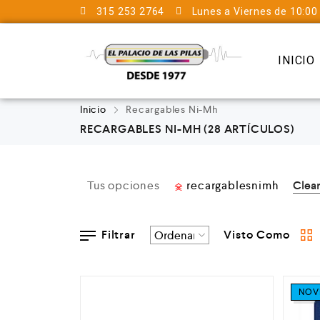
315 253 2764
Lunes a Viernes de 10:00
INICIO
Inicio
Recargables Ni-Mh
RECARGABLES NI-MH
(28 ARTÍCULOS)
Tus opciones
recargablesnimh
Clear
Filtrar
Visto Como
NOV