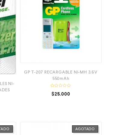
GP T-207 RECARGABLE NI-MH 3.6V
550mAh
ES NI-
DADES
V
$
25.000
a
l
o
r
a
d
o
c
o
TADO
AGOTADO
n