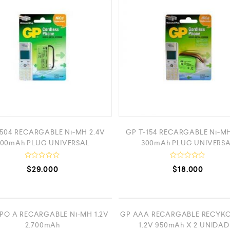
0
o
d
n
e
0
5
d
e
5
-504 RECARGABLE Ni-MH 2.4V
GP T-154 RECARGABLE Ni-MH
00mAh PLUG UNIVERSAL
300mAh PLUG UNIVERS
V
V
$
29.000
$
18.000
a
a
l
l
o
o
r
r
a
a
d
d
AGOTADO
AGO
o
o
IPO A RECARGABLE Ni-MH 1.2V
GP AAA RECARGABLE RECYKO
c
c
2.700mAh
1.2V 950mAh X 2 UNIDAD
o
o