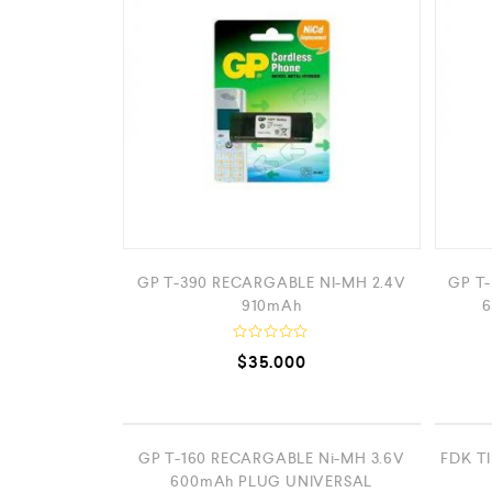
0
d
e
5
GP T-390 RECARGABLE NI-MH 2.4V
GP T
910mAh
6
V
$
35.000
a
l
o
r
a
d
AGOTADO
o
GP T-160 RECARGABLE Ni-MH 3.6V
FDK T
c
600mAh PLUG UNIVERSAL
o