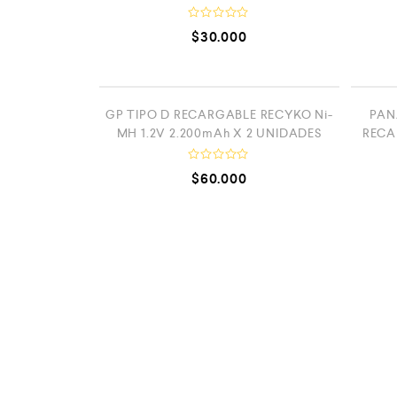
n
0
V
d
$
30.000
a
e
l
5
o
r
a
d
AGOTADO
o
GP TIPO D RECARGABLE RECYKO Ni-
PAN
c
MH 1.2V 2.200mAh X 2 UNIDADES
RECA
o
n
0
V
d
$
60.000
a
e
l
5
o
r
a
d
o
c
o
n
0
d
e
5