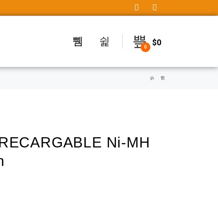
$
0
0
 RECARGABLE Ni-MH
h