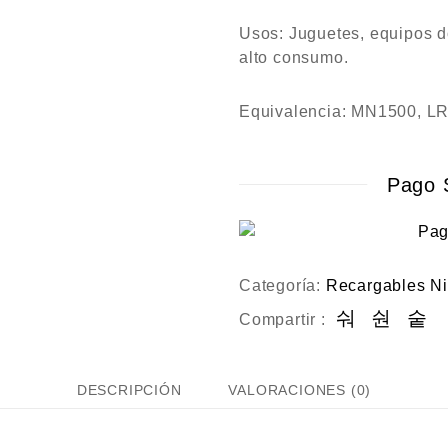
r
a
Usos: Juguetes, equipos d
d
alto consumo.
o
c
o
n
Equivalencia: MN1500, L
0
d
e
5
Pago 
Categoría:
Recargables N
Compartir :
DESCRIPCIÓN
VALORACIONES (0)