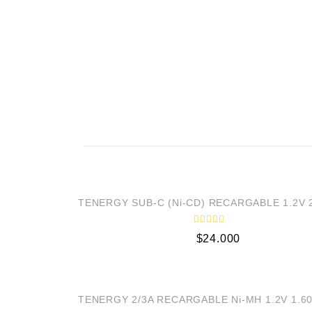
A
TENERGY SUB-C (Ni-CD) RECARGABLE 1.2V 
V
$
24.000
a
l
o
r
a
d
AGOT
o
TENERGY 2/3A RECARGABLE Ni-MH 1.2V 1.6
c