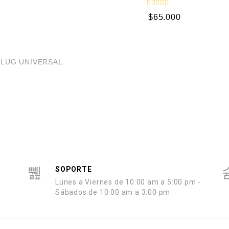
o
n
V
0
$
65.000
a
d
l
e
o
5
r
a
d
AGOTADO
o
PLUG UNIVERSAL
c
o
n
0
d
e
5
SOPORTE
Lunes a Viernes de
10:00 am a 5:00 pm -
Sábados de 10:00 am a 3:00 pm