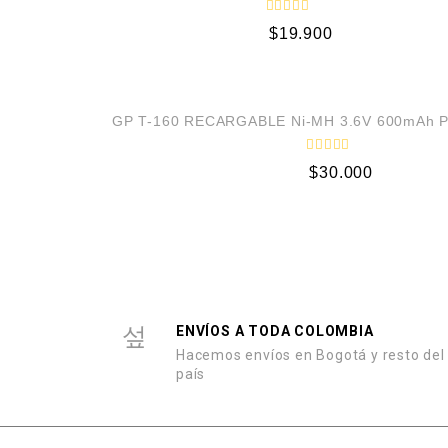
o
n
V
0
$
19.900
a
d
l
e
o
5
r
a
d
o
GP T-160 RECARGABLE Ni-MH 3.6V 600mAh 
c
o
n
V
0
$
30.000
a
d
l
e
o
5
r
a
d
o
c
o
n
0
d
ENVÍOS A TODA COLOMBIA
e
5
Hacemos envíos en Bogotá y resto del
país